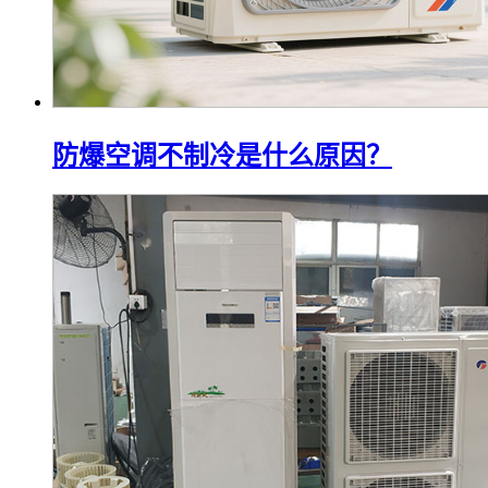
防爆空调不制冷是什么原因？