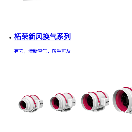
柘荣新风换气系列
有它，清新空气，触手可及