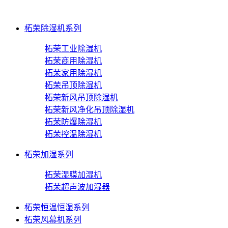
柘荣除湿机系列
柘荣工业除湿机
柘荣商用除湿机
柘荣家用除湿机
柘荣吊顶除湿机
柘荣新风吊顶除湿机
柘荣新风净化吊顶除湿机
柘荣防爆除湿机
柘荣控温除湿机
柘荣加湿系列
柘荣湿膜加湿机
柘荣超声波加湿器
柘荣恒温恒湿系列
柘荣风幕机系列