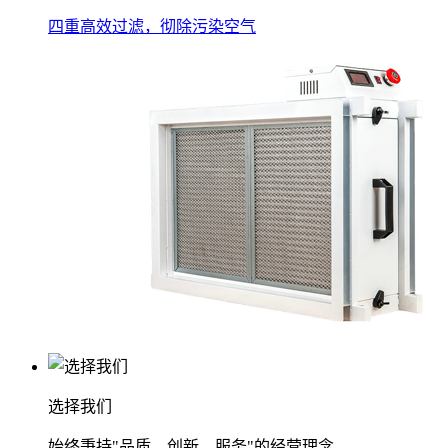
四重高效过滤，彻除污染空气
选择我们
始终秉持"品质、创新、服务"的经营理念