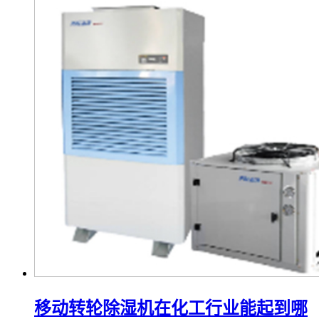
移动转轮除湿机在化工行业能起到哪