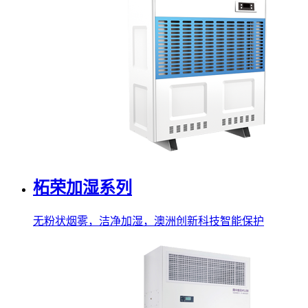
柘荣加湿系列
无粉状烟雾，洁净加湿，澳洲创新科技智能保护