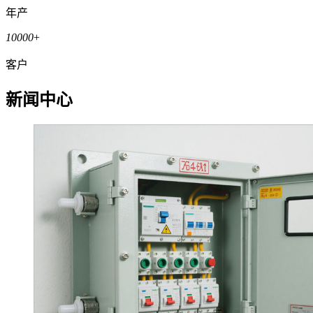
年产
10000
+
客户
新闻中心