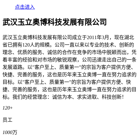
点击进入
武汉玉立奥博科技发展有限公司
武汉玉立奥博科技发展有限公司成立于2011年3月，现在湖北
省已拥有120人的规模。公司一直以来以专业的技术、创新的
理念、优质的服务、诚信的合作在竞争的市场中脱颖而出，凭
着丰富的经验和对市场的敏锐观察，公司迅速走出自己的一条
发展道路。以"客户至上、质量第一"的宗旨为客户提供方便、
快捷、完善的服务，这也是历年来玉立奥博一直在努力追求的
目标。以"客户至上、质量第一"的宗旨为客户提供方便、快
捷、完善的服务，这也是历年来玉立奥博一直在努力追求的目
标。我们的经营理念：诚信为本、求实进取、科技创新！
120
+
员工
1000
万