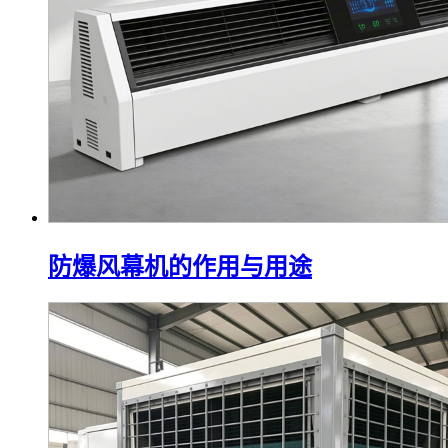
防爆风幕机的作用与用途