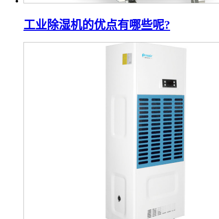
工业除湿机的优点有哪些呢?