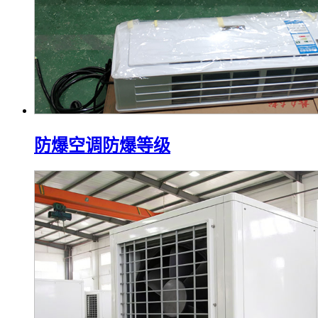
防爆空调防爆等级