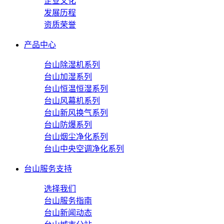
企业文化
发展历程
资质荣誉
产品中心
台山除湿机系列
台山加湿系列
台山恒温恒湿系列
台山风幕机系列
台山新风换气系列
台山防爆系列
台山烟尘净化系列
台山中央空调净化系列
台山服务支持
选择我们
台山服务指南
台山新闻动态