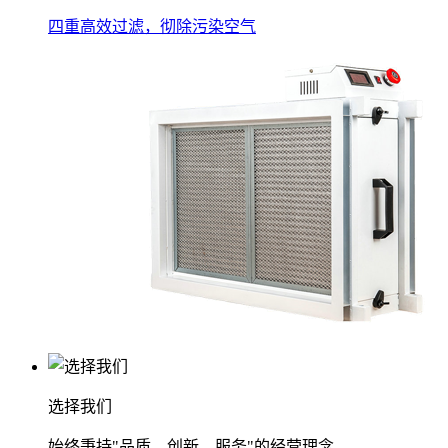
四重高效过滤，彻除污染空气
选择我们
始终秉持"品质、创新、服务"的经营理念