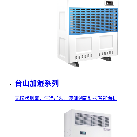
台山加湿系列
无粉状烟雾，洁净加湿，澳洲创新科技智能保护