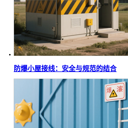
防爆小屋接线：安全与规范的结合