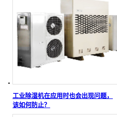
工业除湿机在应用时也会出现问题，
该如何防止？