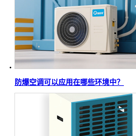
防爆空调可以应用在哪些环境中？