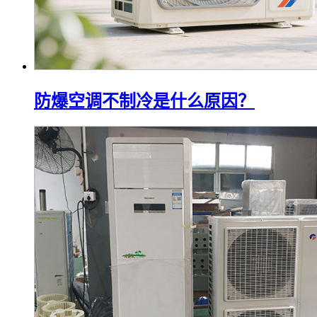
防爆空调不制冷是什么原因？