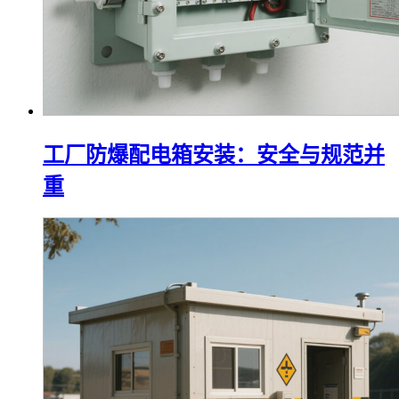
工厂防爆配电箱安装：安全与规范并
重