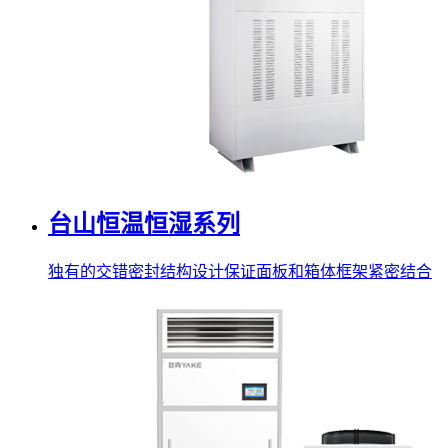
台山恒温恒湿系列
独有的交错密封结构设计保证面板和箱体框架紧密结合