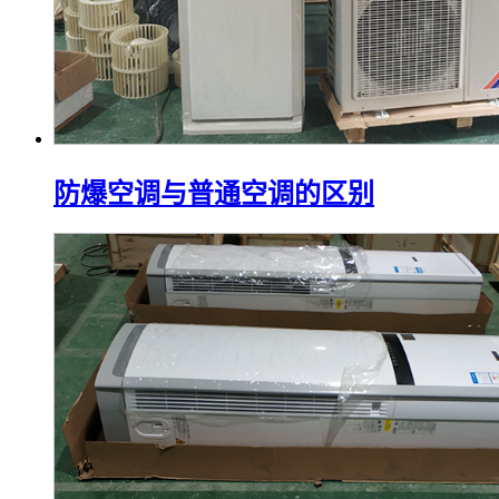
防爆空调与普通空调的区别