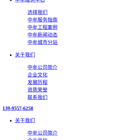
选择我们
中牟服务指南
中牟工程案例
中牟新闻动态
中牟城市分站
关于我们
中牟公司简介
企业文化
发展历程
资质荣誉
联系我们
139-9557-6258
关于我们
中牟公司简介