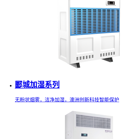
郾城加湿系列
无粉状烟雾，洁净加湿，澳洲创新科技智能保护