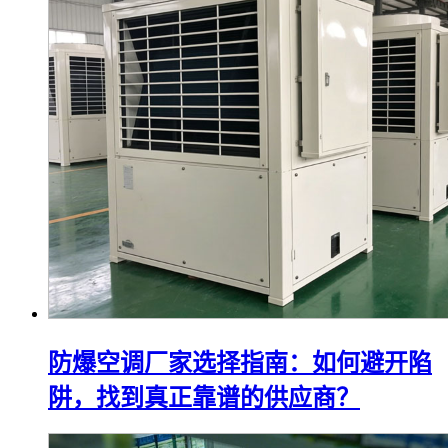
防爆空调厂家选择指南：如何避开陷
阱，找到真正靠谱的供应商？