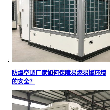
防爆空调厂家如何保障易燃易爆环境
的安全？