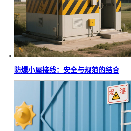
防爆小屋接线：安全与规范的结合