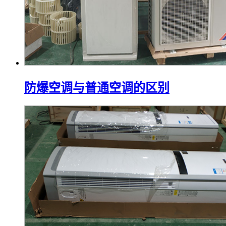
防爆空调与普通空调的区别