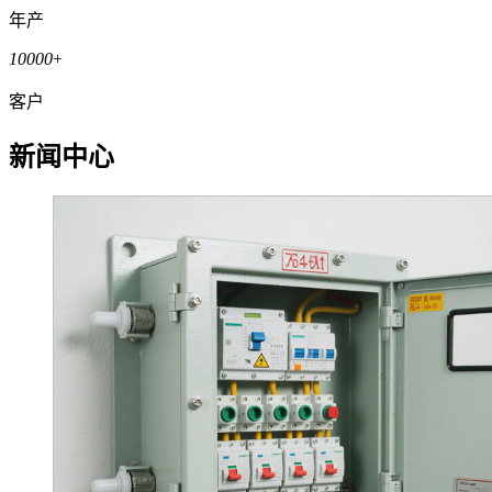
年产
10000
+
客户
新闻中心