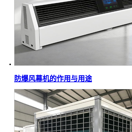
防爆风幕机的作用与用途