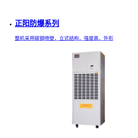
正阳防爆系列
整机采用碳钢喷塑，立式结构，强度高，外形