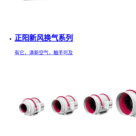
正阳新风换气系列
有它，清新空气，触手可及