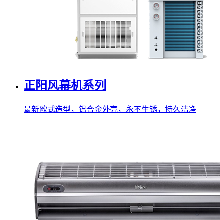
正阳风幕机系列
最新欧式造型，铝合金外壳，永不生锈，持久洁净