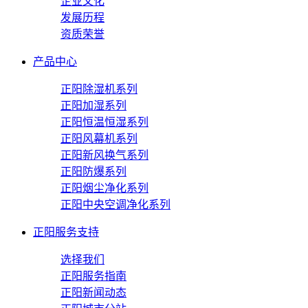
企业文化
发展历程
资质荣誉
产品中心
正阳除湿机系列
正阳加湿系列
正阳恒温恒湿系列
正阳风幕机系列
正阳新风换气系列
正阳防爆系列
正阳烟尘净化系列
正阳中央空调净化系列
正阳服务支持
选择我们
正阳服务指南
正阳新闻动态