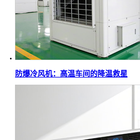
防爆冷风机：高温车间的降温救星